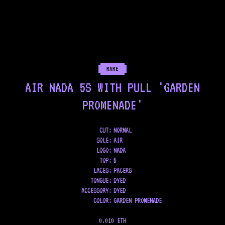
RARE
AIR NADA 5S WITH PULL 'GARDEN
PROMENADE'
CUT:
NORMAL
SOLE
:
AIR
LOGO
:
NADA
TOP
:
5
LACES
:
PACERS
TONGUE
:
DYED
ACCESSORY
:
DYED
COLOR
:
GARDEN PROMENADE
0.010 ETH