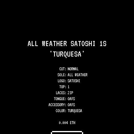
ALL WEATHER SATOSHI 1S
'TURQUESA'
CUT:
NORMAL
SOLE
:
ALL WEATHER
LOGO
:
SATOSHI
TOP
:
1
LACES
:
ZIP
TONGUE
:
OAFS
ACCESSORY
:
OAFS
COLOR
:
TURQUESA
0.004 ETH