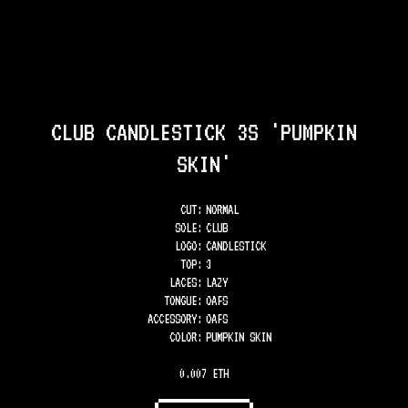
CLUB CANDLESTICK 3S 'PUMPKIN
SKIN'
CUT:
NORMAL
SOLE
:
CLUB
LOGO
:
CANDLESTICK
TOP
:
3
LACES
:
LAZY
TONGUE
:
OAFS
ACCESSORY
:
OAFS
COLOR
:
PUMPKIN SKIN
0.007 ETH