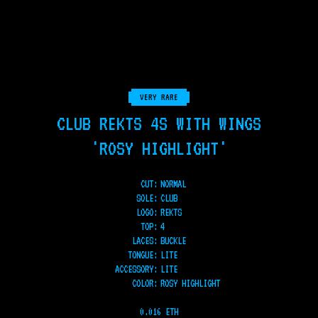
VERY RARE
CLUB REKTS 4S WITH WINGS
'ROSY HIGHLIGHT'
CUT:
NORMAL
SOLE
:
CLUB
LOGO
:
REKTS
TOP
:
4
LACES
:
BUCKLE
TONGUE
:
LITE
ACCESSORY
:
LITE
COLOR
:
ROSY HIGHLIGHT
0.016 ETH