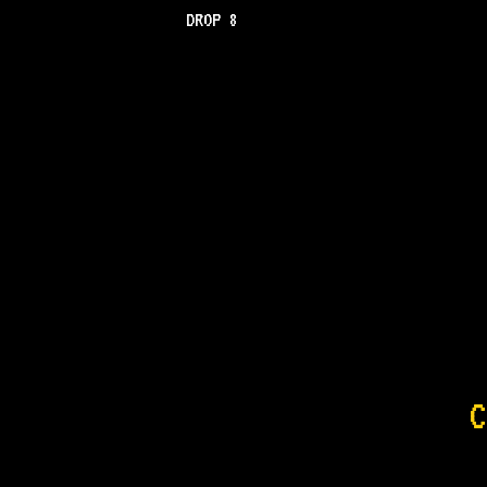
DROP 8
C