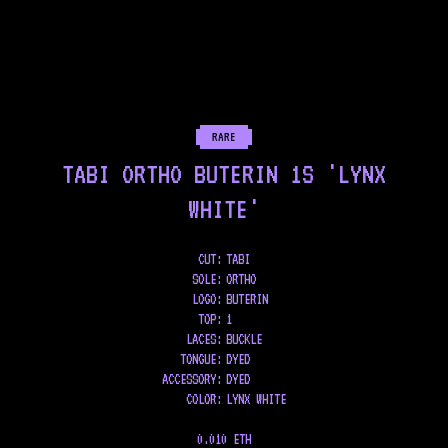
RARE
TABI ORTHO BUTERIN 1S 'LYNX
WHITE'
CUT:
TABI
SOLE
:
ORTHO
LOGO
:
BUTERIN
TOP
:
1
LACES
:
BUCKLE
TONGUE
:
DYED
ACCESSORY
:
DYED
COLOR
:
LYNX WHITE
0.010 ETH